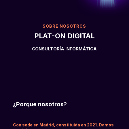
Nota:
este
sitio
web
SOBRE NOSOTROS
incluye
PLAT-ON DIGITAL
un
sistema
CONSULTORÍA INFORMÁTICA
de
accesibilidad.
¿Porque nosotros?
Con sede en Madrid, constituida en 2021. Damos