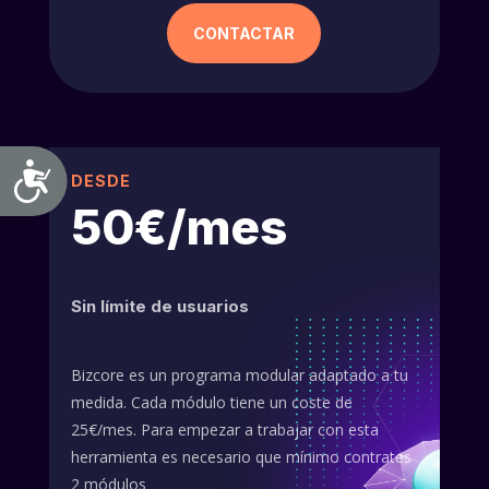
CONTACTAR
Accesibilidad
DESDE
50€/mes
Sin límite de usuarios
Bizcore es un programa modular adaptado a tu
medida. Cada módulo tiene un coste de
25€/mes. Para empezar a trabajar con esta
herramienta es necesario que mínimo contrates
2 módulos