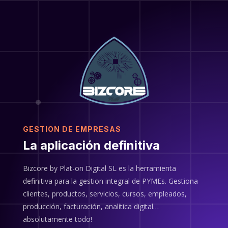
Nota:
este
sitio
web
incluye
un
sistema
de
accesibilidad.
GESTION DE EMPRESAS
La aplicación definitiva
Bizcore by Plat-on Digital SL es la herramienta
definitiva para la gestion integral de PYMEs. Gestiona
clientes, productos, servicios, cursos, empleados,
producción, facturación, analítica digital…
absolutamente todo!