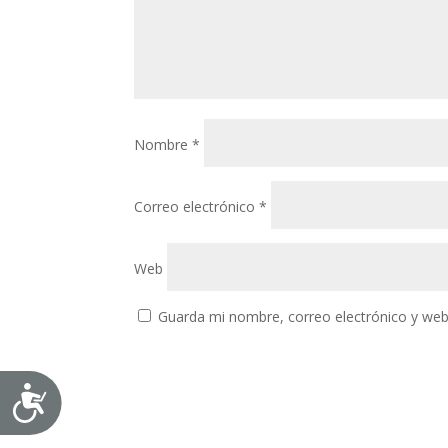
personas
con
discapacidad
visual
que
están
usando
Nombre
*
un
lector
Correo electrónico
*
de
pantalla;
Presione
Web
Control-
F10
Guarda mi nombre, correo electrónico y web
para
abrir
un
menú
Accesibilidad
de
accesibilidad.