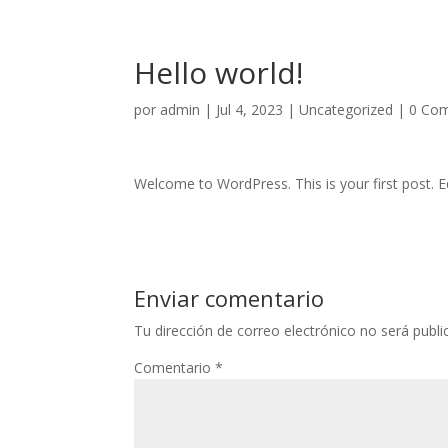
Nota:
este
sitio
Hello world!
web
incluye
por
admin
|
Jul 4, 2023
|
Uncategorized
|
0 Com
un
sistema
de
Welcome to WordPress. This is your first post. Edi
accesibilidad.
Presione
Control-
F11
para
Enviar comentario
ajustar
Tu dirección de correo electrónico no será publi
el
sitio
Comentario
*
web
a
las